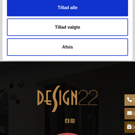
hos Design22
Tillad alle
Tillad valgte
Afvis
7
S
O