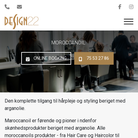
Gå
til
hovedindhold
MOROCCANOIL
ONLINE BOOKING
75 53 27 86
Den komplette tilgang til hårpleje og styling beriget med
arganolie.
Maroccanoil er førende og pioner i ndenfor
skønhedsprodukter beriget med arganolie. Alle
moroccanoils produkter - fra Hair Care og Haircolor til