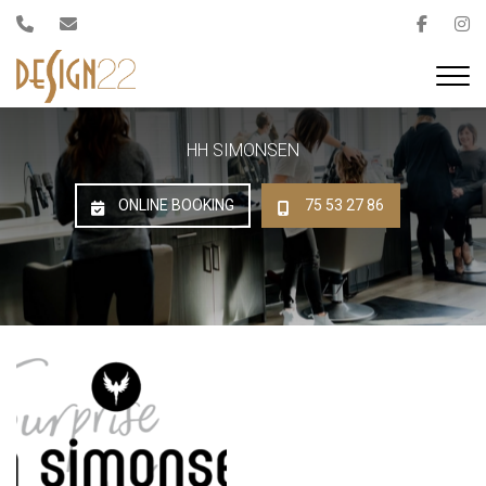
Gå
til
hovedindhold
HH SIMONSEN
ONLINE BOOKING
75 53 27 86