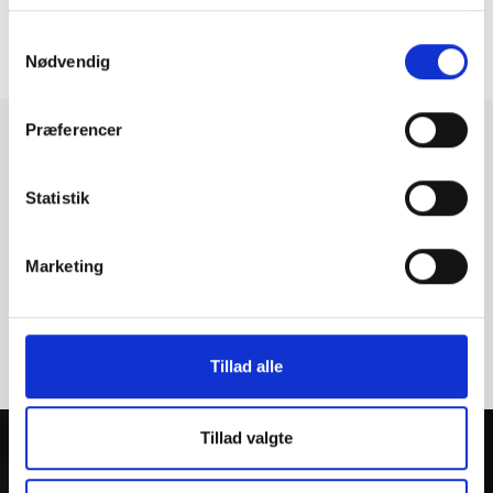
Samtykkevalg
ONLINE BOOKING
75 53 27 86
Nødvendig
Præferencer
Tilmeld dig vores nyhedsbrev, og følg med
hos Design22
Statistik
Marketing
Tillad alle
Tillad valgte