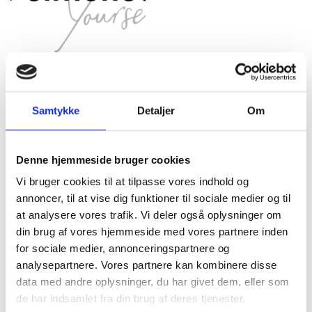
Samtykke
Detaljer
Om
Det siger vores kunder:
Denne hjemmeside bruger cookies
Vi bruger cookies til at tilpasse vores indhold og
Bestil tid og lad os forkæle dig
annoncer, til at vise dig funktioner til sociale medier og til
at analysere vores trafik. Vi deler også oplysninger om
Bestil tid ved en af vores dygtige frisører og stylister hos
din brug af vores hjemmeside med vores partnere inden
Design22 og lad os give dig et afbræk fra dagligdagens
for sociale medier, annonceringspartnere og
trummerum.
analysepartnere. Vores partnere kan kombinere disse
data med andre oplysninger, du har givet dem, eller som
Trænger du til et smil så kom ind til os og blive klippet med
de har indsamlet fra din brug af deres tjenester.
stil.